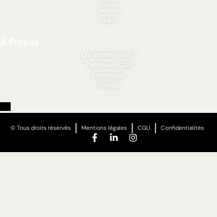
Béziers
Alès
À Propos
Qui sommes-nous ?
Partenaires CGP
Parrainages
Médias
© Tous droits réservés
Mentions légales
CGU
Confidentialités