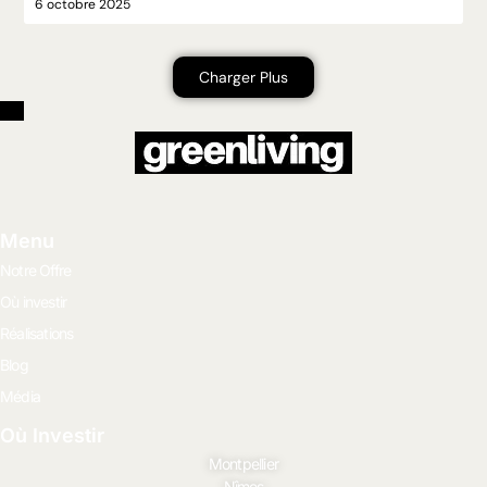
6 octobre 2025
Charger Plus
Menu
Notre Offre
Où investir
Réalisations
Blog
Média
Où Investir
Montpellier
Nîmes