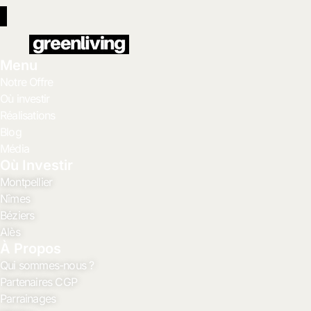
Menu
Notre Offre
Où investir
Réalisations
Blog
Média
Où Investir
Montpellier
Nîmes
Béziers
Alès
À Propos
Qui sommes-nous ?
Partenaires CGP
Parrainages