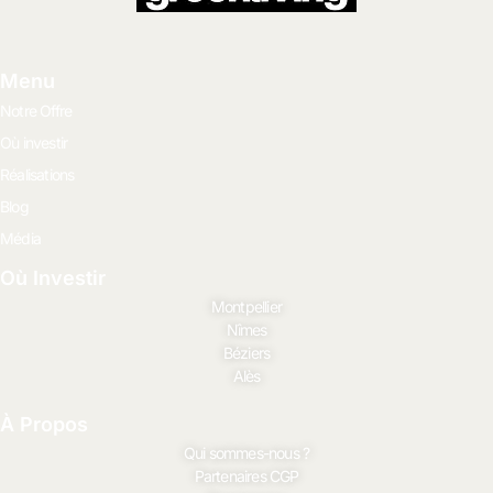
Menu
Notre Offre
Où investir
Réalisations
Blog
Média
Où Investir
Montpellier
Nîmes
Béziers
Alès
À Propos
Qui sommes-nous ?
Partenaires CGP