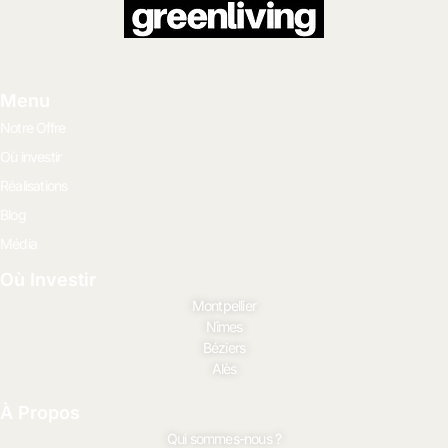
Menu
Notre Offre
Où investir
Réalisations
Blog
Média
Où Investir
Montpellier
Nîmes
Béziers
Alès
À Propos
Qui sommes-nous ?