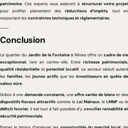
patrimoine
. Ces experts vous aideront à
structurer votre projet
pour profiter pleinement des
réductions d’impôts
, tout e
respectant les
contraintes techniques et réglementaires
.
Conclusion
Le quartier du
Jardin de la Fontaine
à Nîmes offre un
cadre de vi
exceptionnel
, rare en centre-ville. Entre
richesse patrimoniale
qualité résidentielle
et
potentiel locatif
, ce secteur séduit autant
les
familles
, les
jeunes actifs
que les
investisseurs en quête d
valeur sûre
.
Grâce à une
demande constante
, une
offre variée de biens
et de
dispositifs fiscaux attractifs
comme la
Loi Malraux
, le
LMNP
ou le
déficit foncier
, il est tout à fait possible d’y
concilier rentabilité e
sécurité patrimoniale
.
Prenez le temps d’analyser les
opportunités du marché local
, d