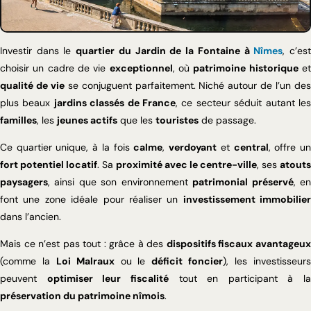
Investir dans le
quartier du Jardin de la Fontaine à
Nîmes
, c’es
choisir un cadre de vie
exceptionnel
, où
patrimoine historique
e
qualité de vie
se conjuguent parfaitement. Niché autour de l’un de
plus beaux
jardins classés de France
, ce secteur séduit autant le
familles
, les
jeunes actifs
que les
touristes
de passage.
Ce quartier unique, à la fois
calme
,
verdoyant
et
central
, offre u
fort potentiel locatif
. Sa
proximité avec le centre-ville
, ses
atouts
paysagers
, ainsi que son environnement
patrimonial préservé
, e
font une zone idéale pour réaliser un
investissement immobilier
dans l’ancien.
Mais ce n’est pas tout : grâce à des
dispositifs fiscaux avantageu
(comme la
Loi Malraux
ou le
déficit foncier
), les investisseur
peuvent
optimiser leur fiscalité
tout en participant à la
préservation du patrimoine nîmois
.