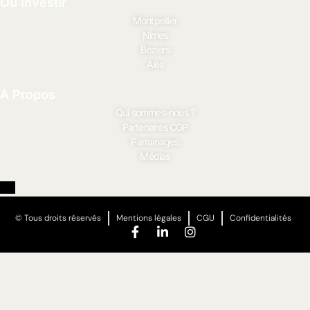
Où Investir
Montpellier
Nîmes
Béziers
Alès
À Propos
Qui sommes-nous ?
Partenaires CGP
Parrainages
Médias
© Tous droits réservés
Mentions légales
CGU
Confidentialités