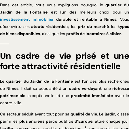
Dans cet article, nous vous expliquons pourquoi le
quartier d
Jardin de la Fontaine
est l’un des meilleurs choix pour u
investissement immobilier
durable et rentable à Nîmes
. Vou
découvrirez ses
atouts résidentiels
, les
prix du marché
, les
type
de biens disponibles
, ainsi que les
profils de locataires à cibler
.
Un cadre de vie prisé et une
forte attractivité résidentielle
Le
quartier du Jardin de la Fontaine
est l’un des plus recherché
de
Nîmes
. Il doit sa popularité à un
cadre verdoyant
, une
richess
patrimoniale
exceptionnelle et une
proximité immédiate
avec l
centre-ville.
Ce secteur séduit avant tout pour sa
qualité de vie
. Le jardin, class
parmi les
plus anciens parcs publics d’Europe
, attire chaque jou
familles, promeneurs, sportifs et touristes. À ses abords, les rues