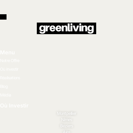
Menu
Notre Offre
Où investir
Réalisations
Blog
Média
Où Investir
Montpellier
Nîmes
Béziers
Alès