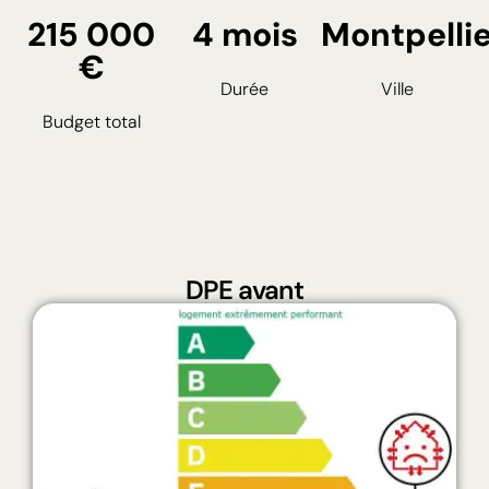
215 000
4 mois
Montpellie
€
Durée
Ville
Budget total
DPE avant