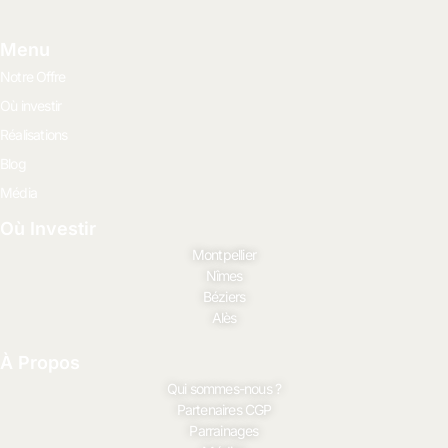
Menu
Notre Offre
Où investir
Réalisations
Blog
Média
Où Investir
Montpellier
Nîmes
Béziers
Alès
À Propos
Qui sommes-nous ?
Partenaires CGP
Parrainages