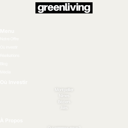
Menu
Notre Offre
Où investir
Réalisations
Blog
Média
Où Investir
Montpellier
Nîmes
Béziers
Alès
À Propos
Qui sommes-nous ?